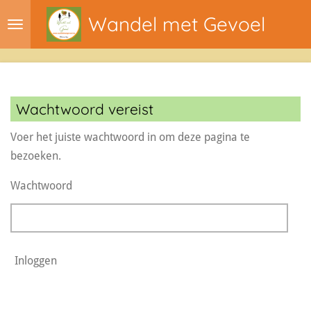
Ga
Wandel met Gevoel
direct
naar
de
hoofdinhoud
Wachtwoord vereist
Voer het juiste wachtwoord in om deze pagina te
bezoeken.
Wachtwoord
Inloggen