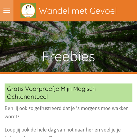
Ga
Wandel met Gevoel
direct
naar
de
hoofdinhoud
Freebies
Gratis Voorproefje Mijn Magisch
Ochtendritueel
Ben jij ook zo gefrustreerd dat je 's morgens moe wakker
wordt?
Loop jij ook de hele dag van hot naar her en voel je je