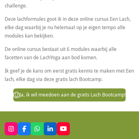
challenge.
Deze lachformules goot ik in deze online cursus Een Lach,
elke dag waarbij je nu helemaal op je eigen tempo alle
modules kan bekijken.
De online cursus bestaat uit 6 modules waarbij alle
facetten van de LachYoga aan bod komen.
Ik geef je de kans om eerst gratis kennis te maken met Een
lach, elke dag via deze gratis lach Bootcamp.
Ja, ik wil meedoen aan de gratis Lach Bootcamp!
I
F
W
L
Y
n
a
h
i
o