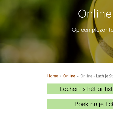
Online
Op een plezante
Home
»
Online
»
Online - Lach Je S
Lachen is hét antist
Boek nu je ti