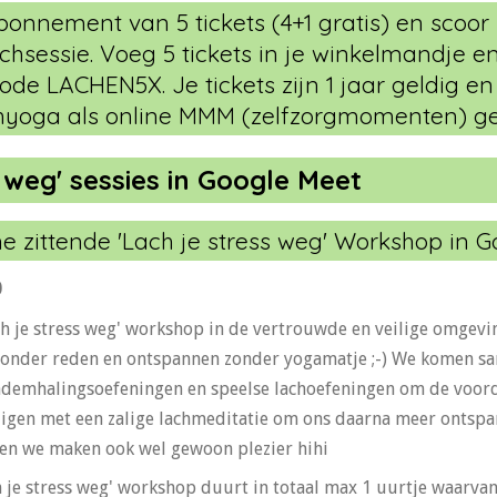
bonnement van 5 tickets (4+1 gratis) en scoor 
achsessie. Voeg 5 tickets in je winkelmandje en
de LACHEN5X. Je tickets zijn 1 jaar geldig en
hyoga als online MMM (zelfzorgmomenten) gel
s weg' sessies in Google Meet
ne zittende 'Lach je stress weg' Workshop in G
0
ch je stress weg' workshop in de vertrouwde en veilige omgevin
zonder reden en ontspannen zonder yogamatje ;-) We komen sa
demhalingsoefeningen en speelse lachoefeningen om de voorde
igen met een zalige lachmeditatie om ons daarna meer ontspan
..en we maken ook wel gewoon plezier hihi
h je stress weg' workshop duurt in totaal max 1 uurtje waarv