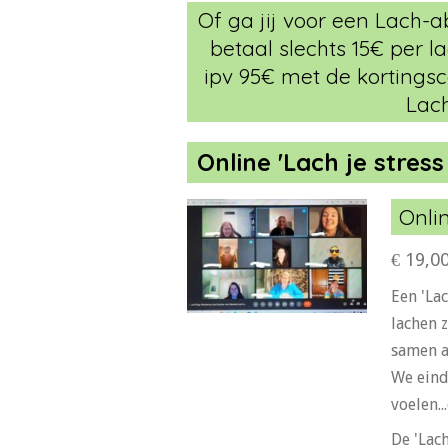
Of ga jij voor een Lach-a
betaal slechts 15€ per l
ipv 95€ met de kortingsco
Lac
Online 'Lach je stres
Onli
€ 19,0
Een 'La
lachen 
samen a
We eind
voelen.
De 'Lac