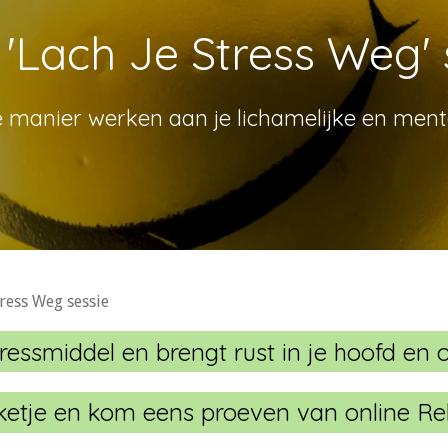
 'Lach Je Stress Weg' 
 manier werken aan je lichamelijke en menta
tress Weg sessie
ressmiddel en brengt rust in je hoofd en on
cketje en kom eens proeven van online Re