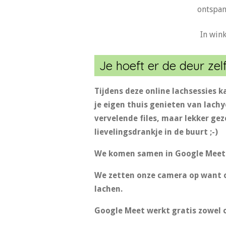
ontspan
In win
Je hoeft er de deur zelf
Tijdens deze online lachsessies k
je eigen thuis genieten van lach
vervelende files, maar lekker gez
lievelingsdrankje in de buurt ;-)
We komen samen in Google Meet e
We zetten onze camera op want oo
lachen.
Google Meet werkt gratis zowel o