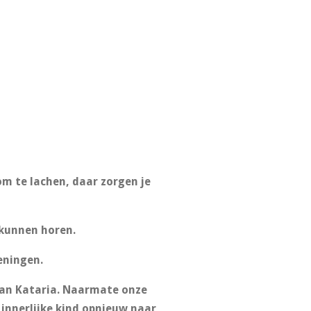
 om te lachen, daar zorgen je
 kunnen horen.
eningen.
dan Kataria. Naarmate onze
innerlijke kind opnieuw naar