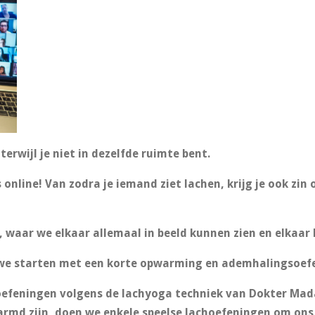
erwijl je niet in dezelfde ruimte bent.
 online! Van zodra je iemand ziet lachen, krijg je ook zin
waar we elkaar allemaal in beeld kunnen zien en elkaar
n we starten met een korte opwarming en ademhalingsoef
oefeningen volgens de lachyoga techniek van Dokter Ma
rmd zijn, doen we enkele speelse lachoefeningen om ons 