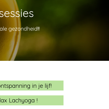
sessies
le gezondheid!!!
tspanning in je lijf!
lax Lachyoga !