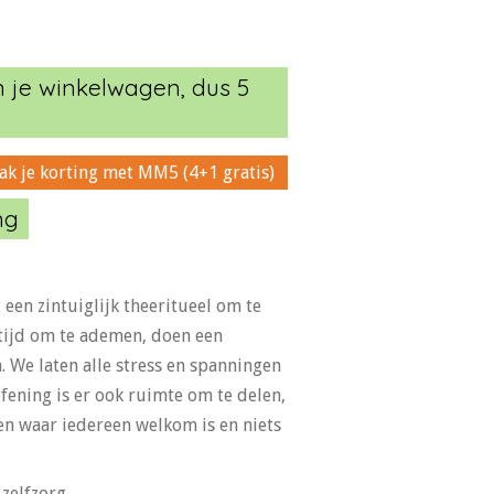
n je winkelwagen, dus 5
ak je korting met MM5 (4+1 gratis)
ng
en zintuiglijk theeritueel om te
 tijd om te ademen, doen een
 We laten alle stress en spanningen
efening is er ook ruimte om te delen,
en waar iedereen welkom is en niets
zelfzorg.