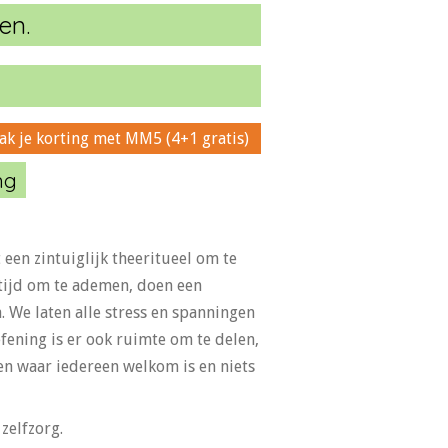
en.
ak je korting met MM5 (4+1 gratis)
ng
en zintuiglijk theeritueel om te
 tijd om te ademen, doen een
 We laten alle stress en spanningen
efening is er ook ruimte om te delen,
en waar iedereen welkom is en niets
zelfzorg.