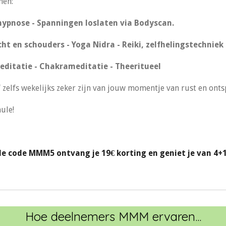
men:
fhypnose -
Spanningen loslaten via Bodyscan.
ht en schouders -
Yoga Nidra -
Reiki, zelfhelingstechniek
editatie - Chakrameditatie - Theeritueel
 zelfs wekelijks zeker zijn van jouw momentje van rust en ont
ule!
de code MMM5 ontvang je 19€ korting en geniet je van 4+1 
Hoe deelnemers MMM ervaren...