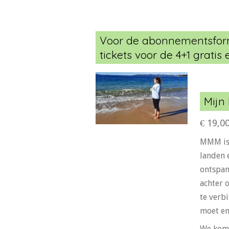
Voor de abonnementsformu
tickets voor de 4+1 grati
Mijn
€ 19,0
MMM is 
landen 
ontspan
achter 
te verb
moet en
We kome