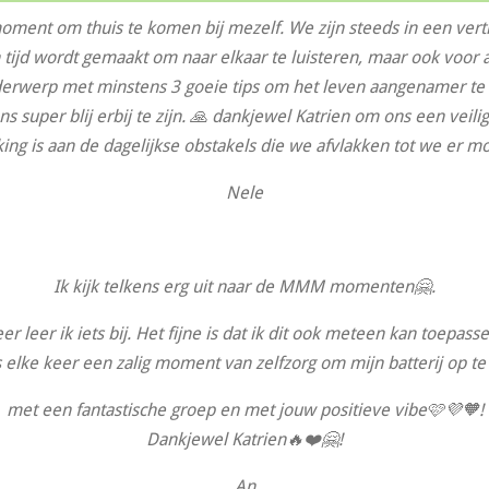
ent om thuis te komen bij mezelf. We zijn steeds in een vertro
 tijd wordt gemaakt om naar elkaar te luisteren, maar ook voor 
derwerp met minstens 3 goeie tips om het leven aangenamer te 
s super blij erbij te zijn. 🙏 dankjewel Katrien om ons een veilig
king is aan de dagelijkse obstakels die we afvlakken tot we er m
Nele
Ik kijk telkens erg uit naar de MMM momenten🤗.
r leer ik iets bij. Het fijne is dat ik dit ook meteen kan toepasse
s elke keer een zalig moment van zelfzorg om mijn batterij op te
met een fantastische groep en met jouw positieve vibe🩷💜🧡!
Dankjewel Katrien🔥❤️🤗!
An