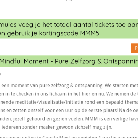
les voeg je het totaal aantal tickets toe aa
s en gebruik je kortingscode MMM5
P
 Mindful Moment - Pure Zelfzorg & Ontspanni
0
een moment van pure zelfzorg & ontspanning. We starten met e
en in te checken in ons lichaam in het hier en nu. We nemen de
nende meditatie/visualisatie/initiatie rond een bepaald thema.
ons en zetten onszelf voor een uur op de eerste plaats! Na de o
inden, jezelf gehoord en gezien voelen. MMM is een veilige hav
 iedereen zonder masker gewoon zichzelf mag zijn.
n samen online in Google Meet en genieten 1 uurtje van pure 