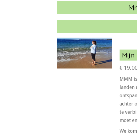
Mm
Mijn
€ 19,0
MMM is 
landen 
ontspan
achter 
te verb
moet en
We kome