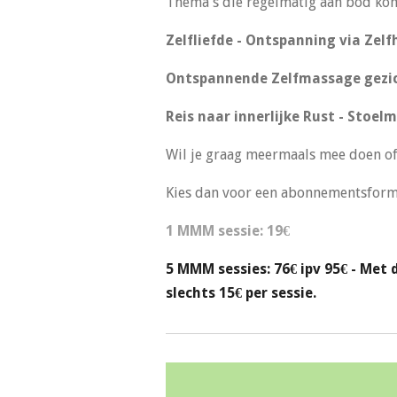
Thema's die regelmatig aan bod ko
Zelfliefde - Ontspanning via Zel
Ontspannende Zelfmassage gezic
Reis naar innerlijke Rust -
Stoelm
Wil je graag meermaals mee doen of
Kies dan voor een abonnementsform
1 MMM sessie: 19€
5 MMM sessies: 76€ ipv 95€ - Met 
slechts 15€ per sessie.