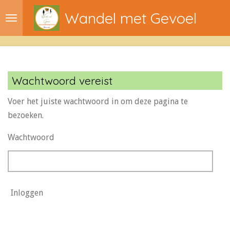
Ga
Wandel met Gevoel
direct
naar
de
hoofdinhoud
Wachtwoord vereist
Voer het juiste wachtwoord in om deze pagina te
bezoeken.
Wachtwoord
Inloggen