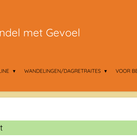
del met Gevoel
LINE
WANDELINGEN/DAGRETRAITES
VOOR B
t