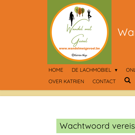
Ga
direct
naar
Wan
de
hoofdinhoud
HOME
DE LACHMOBIEL
ON
OVER KATRIEN
CONTACT
Wachtwoord vereis