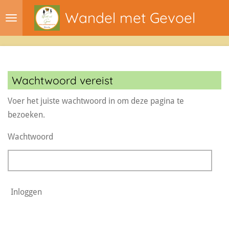
Ga
Wandel met Gevoel
direct
naar
de
hoofdinhoud
Wachtwoord vereist
Voer het juiste wachtwoord in om deze pagina te
bezoeken.
Wachtwoord
Inloggen