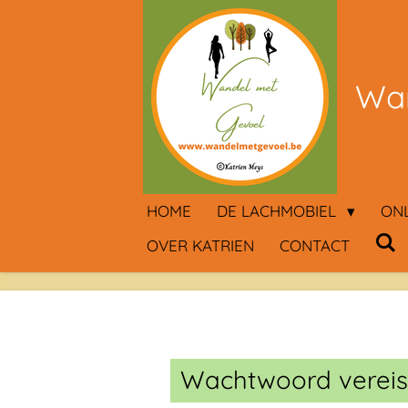
Ga
direct
naar
Wan
de
hoofdinhoud
HOME
DE LACHMOBIEL
ON
OVER KATRIEN
CONTACT
Wachtwoord vereis