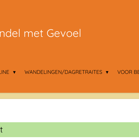
del met Gevoel
LINE
WANDELINGEN/DAGRETRAITES
VOOR B
t