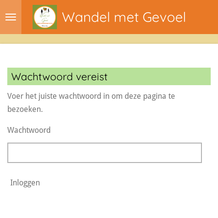
Ga
Wandel met Gevoel
direct
naar
de
hoofdinhoud
Wachtwoord vereist
Voer het juiste wachtwoord in om deze pagina te
bezoeken.
Wachtwoord
Inloggen