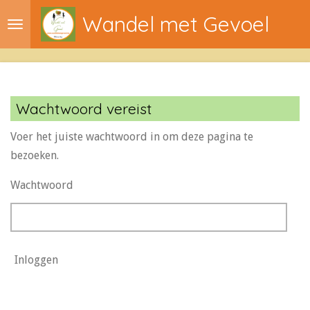
Ga
Wandel met Gevoel
direct
naar
de
hoofdinhoud
Wachtwoord vereist
Voer het juiste wachtwoord in om deze pagina te
bezoeken.
Wachtwoord
Inloggen