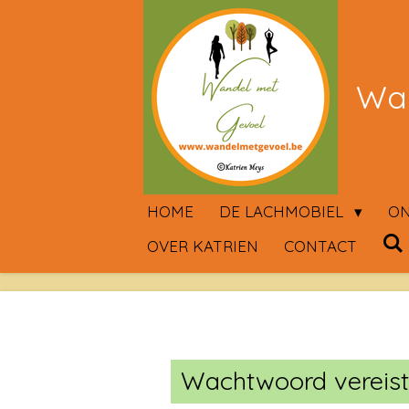
Ga
direct
naar
Wan
de
hoofdinhoud
HOME
DE LACHMOBIEL
ON
OVER KATRIEN
CONTACT
Wachtwoord vereist