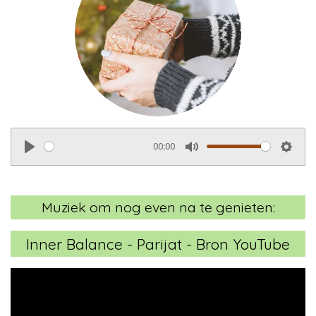
00:00
P
M
S
l
u
e
a
t
t
Muziek om nog even na te genieten:
y
e
t
i
Inner Balance -
Parijat
- Bron YouTube
n
g
s