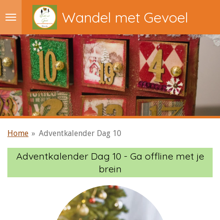
Ga
Wandel met Gevoel
direct
naar
de
hoofdinhoud
Home
»
Adventkalender Dag 10
Adventkalender Dag 10 - Ga offline met je
brein