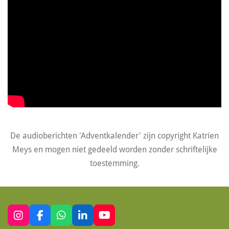
De audioberichten 'Adventkalender' zijn copyright Katrien
Meys en mogen niet gedeeld worden zonder schriftelijke
toestemming.
I
F
W
L
Y