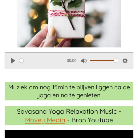
00:00
P
M
S
l
u
e
a
t
t
Muziek om nog 15min te blijven liggen na de
y
e
t
yoga en na te genieten:
i
n
Savasana Yoga Relaxation Music -
g
Movey Media
- Bron YouTube
s