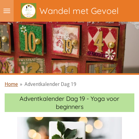
Ga
Wandel met Gevoel
direct
naar
de
hoofdinhoud
Home
»
Adventkalender Dag 19
Adventkalender Dag 19 - Yoga voor
beginners