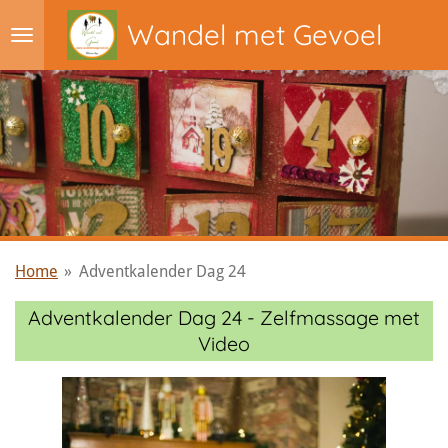
Ga
Wandel met Gevoel
direct
naar
de
hoofdinhoud
Home
»
Adventkalender Dag 24
Adventkalender Dag 24 - Zelfmassage met
Video