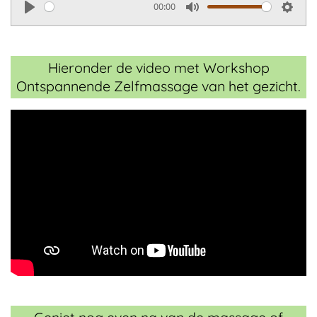
00:00
P
M
S
l
u
e
a
t
t
Hieronder de video met Workshop
y
e
t
Ontspannende Zelfmassage van het gezicht.
i
n
g
s