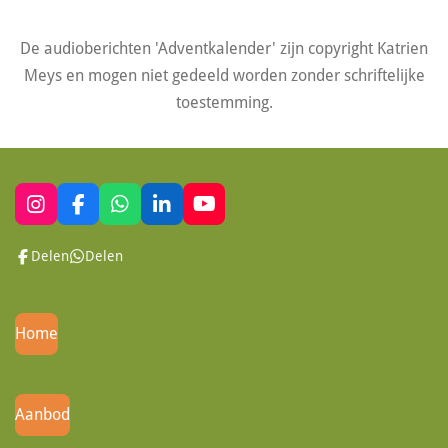
De audioberichten 'Adventkalender' zijn copyright Katrien
Meys en mogen niet gedeeld worden zonder schriftelijke
toestemming.
I
F
W
L
Y
n
a
h
i
o
s
c
a
n
u
Delen
Delen
t
e
t
k
T
a
b
s
e
u
g
o
A
d
b
r
o
p
I
e
Home
a
k
p
n
m
Aanbod