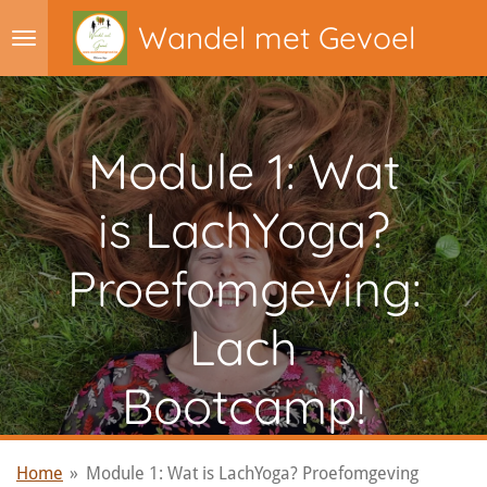
Ga
Wandel met Gevoel
direct
naar
de
hoofdinhoud
Module 1: Wat
is LachYoga?
Proefomgeving:
Lach
Bootcamp!
Home
»
Module 1: Wat is LachYoga? Proefomgeving