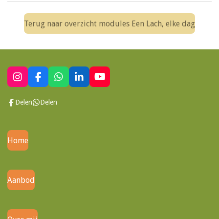
Terug naar overzicht modules Een Lach, elke dag
I
F
W
L
Y
n
a
h
i
o
s
c
a
n
u
Delen
Delen
t
e
t
k
T
a
b
s
e
u
g
o
A
d
b
r
o
p
I
e
Home
a
k
p
n
m
Aanbod