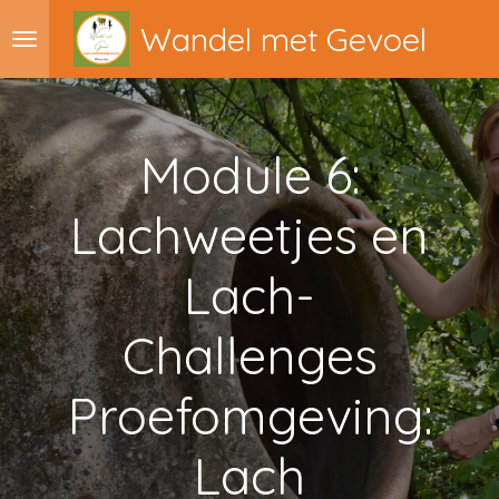
Ga
Wandel met Gevoel
direct
naar
de
hoofdinhoud
Module 6:
Lachweetjes en
Lach-
Challenges
Proefomgeving:
Lach