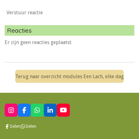
Verstuur reactie
Reacties
Er zijn geen reacties geplaatst.
Terug naar overzicht modules Een Lach, elke dag
I
F
W
L
Y
n
a
h
i
o
s
c
a
n
u
Delen
Delen
t
e
t
k
T
a
b
s
e
u