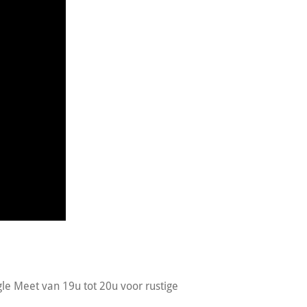
s
e Meet van 19u tot 20u voor rustige