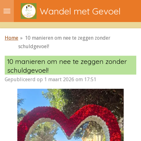
Ga
Wandel met Gevoel
direct
naar
de
Home
»
10 manieren om nee te zeggen zonder
hoofdinhoud
schuldgevoel!
10 manieren om nee te zeggen zonder
schuldgevoel!
Gepubliceerd op 1 maart 2026 om 17:51