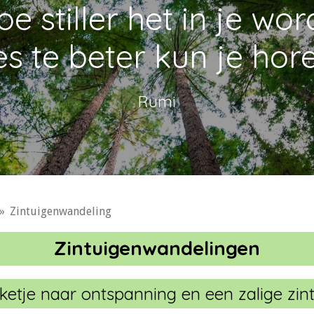
e stiller het in je wor
es te beter kun je hore
Rumi
»
Zintuigenwandeling
Zintuigenwandelingen
icketje naar ontspanning en een zalige zin