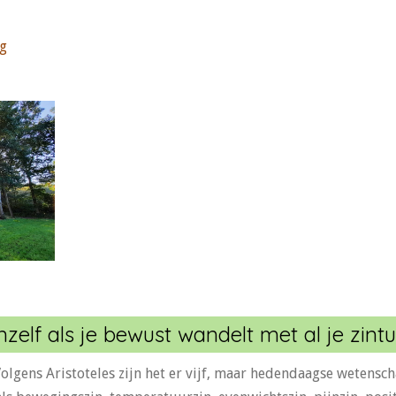
og
zelf als je bewust wandelt met al je zintu
olgens Aristoteles zijn het er vijf, maar hedendaagse wetens