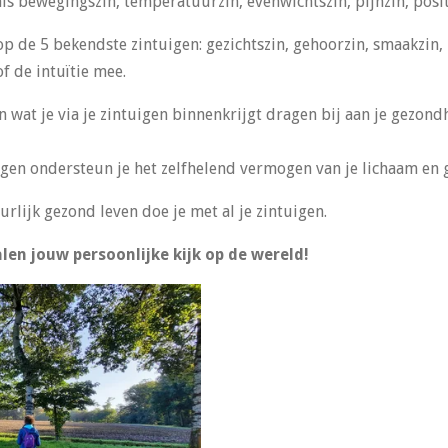
ls bewegingszin, temperatuurzin, evenwichtszin, pijnzin, positie
p de 5 bekendste zintuigen: gezichtszin, gehoorzin, smaakzin,
f de intuïtie mee.
an wat je via je zintuigen binnenkrijgt dragen bij aan je gezon
igen ondersteun je het zelfhelend vermogen van je lichaam en g
rlijk gezond leven doe je met al je zintuigen.
alen jouw persoonlijke kijk op de wereld!