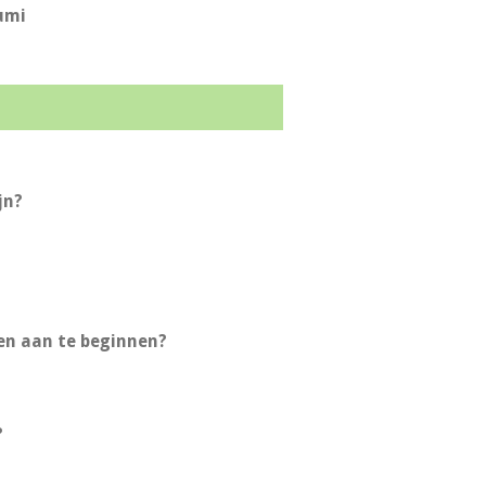
Rumi
jn?
een aan te beginnen?
?