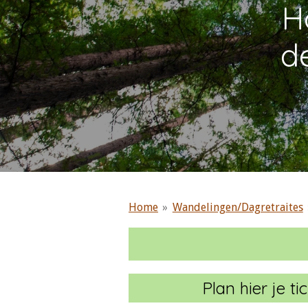
Ho
d
Home
»
Wandelingen/Dagretraites
Plan hier je t