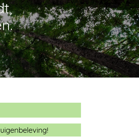
dt,
n.
tuigenbeleving!